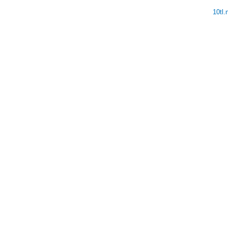
10tl
V
V
V