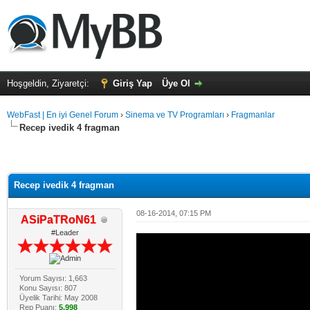
Hoşgeldin, Ziyaretçi:
Giriş Yap
Üye Ol
WebFast | En iyi Genel Forum
›
Sinema ve TV Programları
›
Fragmanlar
Recep ivedik 4 fragman
Recep ivedik 4 fragman
08-16-2014, 07:15 PM
ASiPaTRoN61
#Leader
Yorum Sayısı: 1,663
Konu Sayısı: 807
Üyelik Tarihi: May 2008
Rep Puanı:
5,998