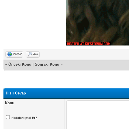
WWW
Ara
«
Önceki Konu
|
Sonraki Konu
»
Hızlı Cevap
Konu
İfadeleri İptal Et?