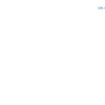
10tl
V
V
V