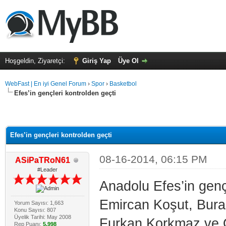
Hoşgeldin, Ziyaretçi:
Giriş Yap
Üye Ol
WebFast | En iyi Genel Forum
›
Spor
›
Basketbol
Efes’in gençleri kontrolden geçti
Efes’in gençleri kontrolden geçti
08-16-2014, 06:15 PM
ASiPaTRoN61
#Leader
Anadolu Efes’in genç
Emircan Koşut, Bura
Yorum Sayısı: 1,663
Konu Sayısı: 807
Üyelik Tarihi: May 2008
Furkan Korkmaz ve 
Rep Puanı:
5,998