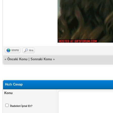
WWW
Ara
«
Önceki Konu
|
Sonraki Konu
»
Hızlı Cevap
Konu
İfadeleri İptal Et?