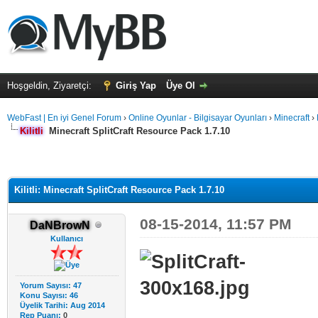
Hoşgeldin, Ziyaretçi:
Giriş Yap
Üye Ol
WebFast | En iyi Genel Forum
›
Online Oyunlar - Bilgisayar Oyunları
›
Minecraft
›
Kilitli
Minecraft SplitCraft Resource Pack 1.7.10
Kilitli: Minecraft SplitCraft Resource Pack 1.7.10
08-15-2014, 11:57 PM
DaNBrowN
Kullanıcı
Yorum Sayısı: 47
Konu Sayısı: 46
Üyelik Tarihi: Aug 2014
Rep Puanı:
0