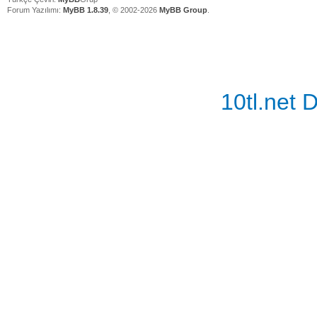
Forum Yazılımı:
MyBB 1.8.39
, © 2002-2026
MyBB Group
.
10tl.net
Vidinli.n
Vidinli.n
Vidinli.n