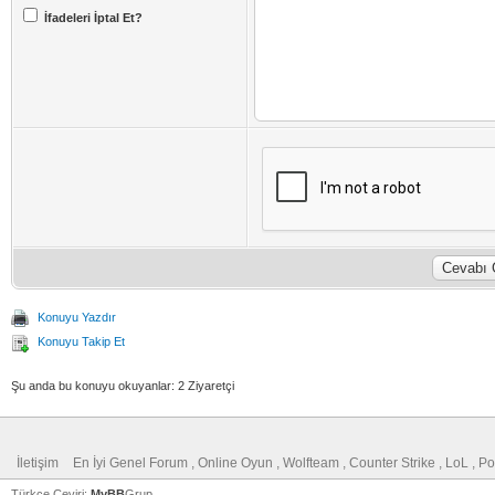
İfadeleri İptal Et?
Konuyu Yazdır
Konuyu Takip Et
Şu anda bu konuyu okuyanlar: 2 Ziyaretçi
İletişim
En İyi Genel Forum , Online Oyun , Wolfteam , Counter Strike , LoL , 
Türkçe Çeviri:
MyBB
Grup