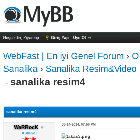
Hoşgeldin, Ziyaretçi:
Giriş Yap
Üye Ol
WebFast | En iyi Genel Forum
›
On
Sanalika
›
Sanalika Resim&Video
sanalika resim4
sanalika resim4
08-14-2014, 07:56 PM
WaRRocK
Kullanıcı