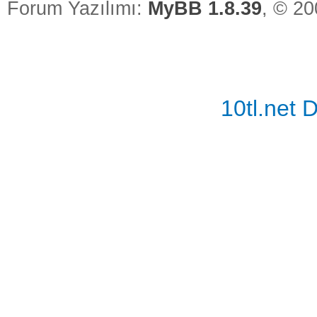
Forum Yazılımı:
MyBB 1.8.39
, © 2
10tl.net
Vidinli.n
Vidinli.n
Vidinli.n