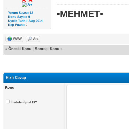
•MEHMET•
Yorum Sayısı: 12
Konu Sayısı: 9
Üyelik Tarihi: Aug 2014
Rep Puanı:
0
WWW
Ara
«
Önceki Konu
|
Sonraki Konu
»
Hızlı Cevap
Konu
İfadeleri İptal Et?