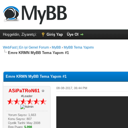
Hoşgeldin, Ziyaretçi:
Giriş Yap
Üye Ol
WebFast | En iyi Genel Forum
›
MyBB
›
MyBB Tema Yapımı
Emre KRMN MyBB Tema Yapım #1
Emre KRMN MyBB Tema Yapım #1
08-08-2017, 06:44 PM
ASiPaTRoN61
#Leader
Yorum Sayısı: 1,663
Konu Sayısı: 807
Üyelik Tarihi: May 2008
Rep Puanı:
5,998