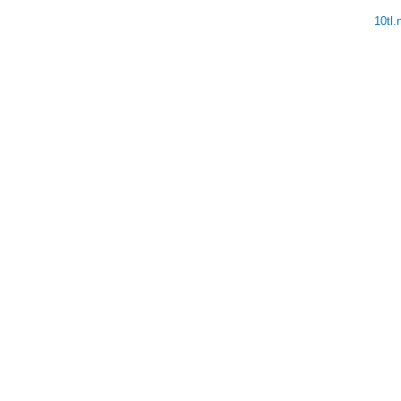
10tl
V
V
V