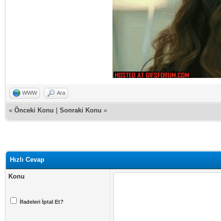
WWW
Ara
«
Önceki Konu
|
Sonraki Konu
»
Hızlı Cevap
Konu
İfadeleri İptal Et?